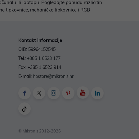
čunalu ili laptopu. Pogledajte ponudu različitih
ne tipkovnice, mehaničke tipkovnice i RGB
Kontakt informacije
OIB: 59964152545
Tel.:
+385 1 6523 177
Fax: +385 1 6523 914
E-mail:
hpstore@mikronis.hr
© Mikronis 2012-2026