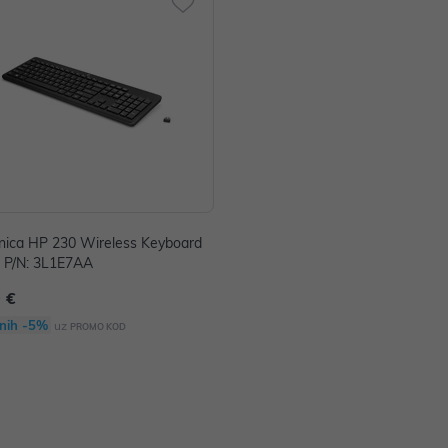
nica HP 230 Wireless Keyboard
) P/N: 3L1E7AA
 €
nih -5%
uz
PROMO KOD