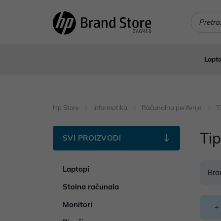
Lapto
Hp Store
Informatika
Računalna periferija
T
Ti
SVI PROIZVODI
Laptopi
Bra
Stolna računala
Monitori
+ 