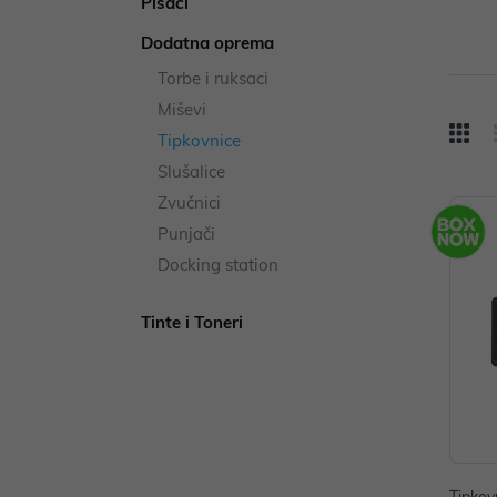
Pisači
Dodatna oprema
Torbe i ruksaci
Miševi
Tipkovnice
Slušalice
Zvučnici
Punjači
Docking station
Tinte i Toneri