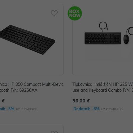
nica HP 350 Compact Multi-Devic
Tipkovnica i miš žični HP 225 
tooth P/N: 692S8AA
use and Keyboard Combo P/N:
 €
36,00 €
nih -5%
Dodatnih -5%
uz
uz
PROMO KOD
PROMO KOD