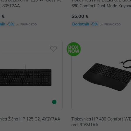
nica bežična HP 220 Wireless Ke
Tipkovnica i miš Bežična, Bluet
d, 805T2AA
680 Comfort Dual-Mode Keybo
se Combo, 8T6L6AA
 €
55,00 €
nih -5%
Dodatnih -5%
uz
uz
PROMO KOD
PROMO KOD
nica Žična HP 125 G2, AY2Y7AA
Tipkovnica HP 480 Comfort W
ard, 8T6M1AA