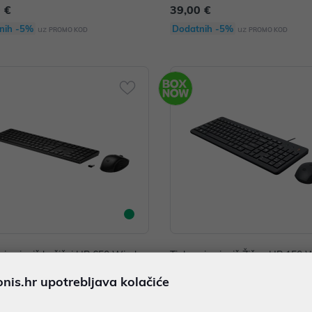
 €
39,00 €
nih -5%
Dodatnih -5%
uz
uz
PROMO KOD
PROMO KOD
nica i miš bežični HP 650 Wireles
Tipkovnica i miš Žična HP 150 
board and Mouse Combo Black P/
ouse and Keyboard crna P/N: 
is.hr upotrebljava kolačiće
013AA
 €
22,00 €