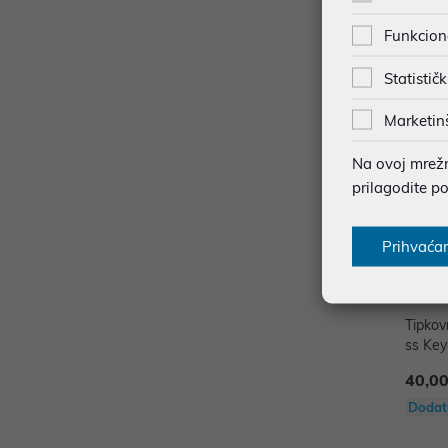
Dodat
Funkcion
Statističk
Marketin
Na ovoj mrežno
prilagodite p
Prihvaća
Tipkov
ss Key
H24A
40,00
Dodat