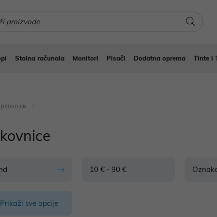
pi
Stolna računala
Monitori
Pisači
Dodatna oprema
Tinte i 
ipkovnice
pkovnice
nd
10 € - 90 €
Oznak
Prikaži sve opcije