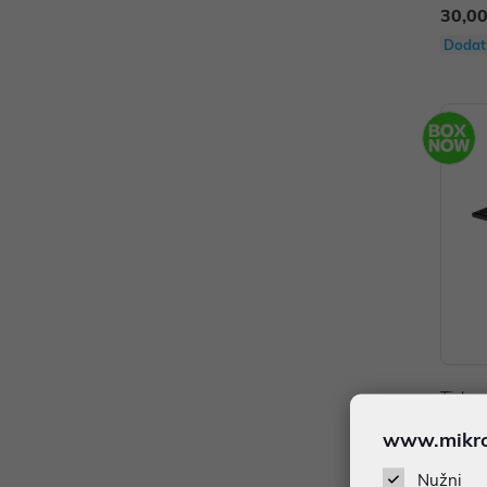
30,00
Dodat
Tipkov
s Key
www.mikron
N: 4R
69,00
Nužni