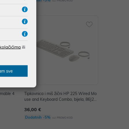
Dodatnih -5%
uz
PROMO KOD
 kolačićima
ili
am sve
mmable 4
Tipkovnica i miš žični HP 225 Wired Mo
use and Keyboard Combo, bijela, 86J24
AA
36,00 €
Dodatnih -5%
uz
PROMO KOD