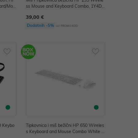
ooth, HP
Miš i Tipkovnica bežična HP 235 Wirele
ard/Mou
ss Mouse and Keyboard Combo, 1Y4D0
UT
39,00 €
Dodatnih -5%
uz
PROMO KOD
D Keybo
Tipkovnica i miš bežični HP 650 Wireles
s Keyboard and Mouse Combo White P/
N: 4R016AA