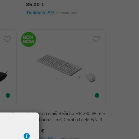
85,00 €
Dodatnih -5%
uz
PROMO KOD
Wired M
Tipkovnica i miš Bežična HP 230 Wirele
240J7AA
ss Keyboard + miš Combo bijela P/N: 3L
1F0AA
49,00 €