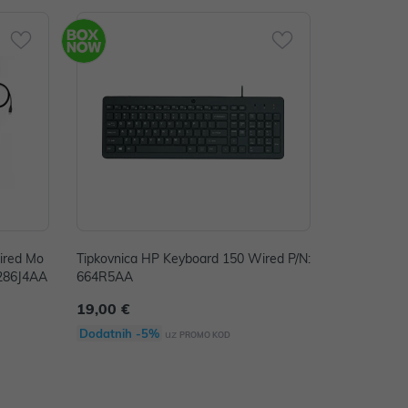
Wired Mo
Tipkovnica HP Keyboard 150 Wired P/N:
 286J4AA
664R5AA
19,00 €
Dodatnih -5%
uz
PROMO KOD