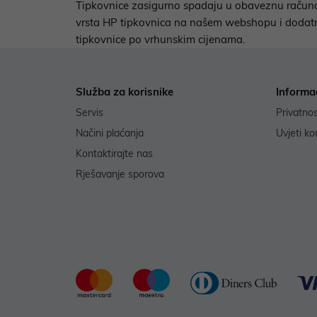
Tipkovnice zasigurno spadaju u obaveznu računalnu
vrsta HP tipkovnica na našem webshopu i dodatno 
tipkovnice po vrhunskim cijenama.
Služba za korisnike
Informa
Servis
Privatno
Načini plaćanja
Uvjeti ko
Kontaktirajte nas
Rješavanje sporova