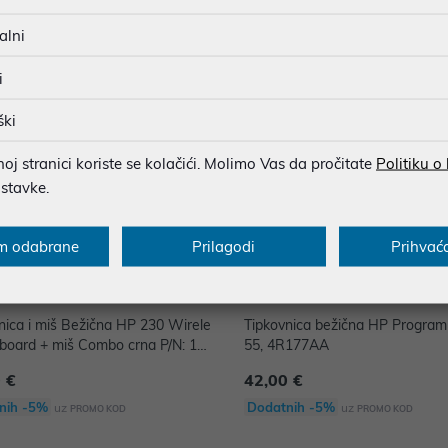
nih -5%
Dodatnih -5%
uz
uz
PROMO KOD
PROMO KOD
alni
i
ški
j stranici koriste se kolačići. Molimo Vas da pročitate
Politiku o
ostavke.
m odabrane
Prilagodi
Prihvać
nica i miš Bežična HP 230 Wirele
Tipkovnica bežična HP Progra
board + miš Combo crna P/N: 18
55, 4R177AA
A
 €
42,00 €
nih -5%
Dodatnih -5%
uz
uz
PROMO KOD
PROMO KOD