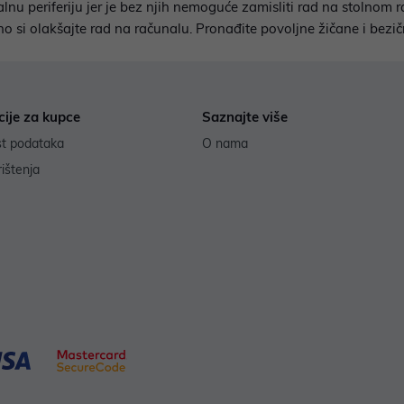
 periferiju jer je bez njih nemoguće zamisliti rad na stolnom ra
si olakšajte rad na računalu. Pronađite povoljne žičane i bezič
cije za kupce
Saznajte više
st podataka
O nama
rištenja