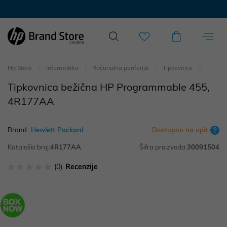
Hp Store
Informatika
Računalna periferija
Tipkovnice
Tipkovnica bežična HP Programmable 455,
4R177AA
Brand:
Hewlett Packard
Dostupno na upit
Kataloški broj:
4R177AA
Šifra proizvoda:
30091504
(0)
Recenzije