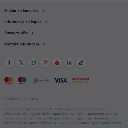
Služba za korisnike
Informacije za kupce
Saznajte više
Kontakt informacije
© Mikronis 2012-2026
Sve navedene cijene sadrže PDV. Pokušavamo osigurati što preciznije
informacije, ali zbog tehnoloških ograničenja ne možemo garantirati potpunu
točnost slika, opisa ili dostupnosti proizvoda. Za najažurnije informacije
kontaktirajte nas putem telefona:
01 6523 177
ili e-maila:
hpstore@mikronis.hr
.