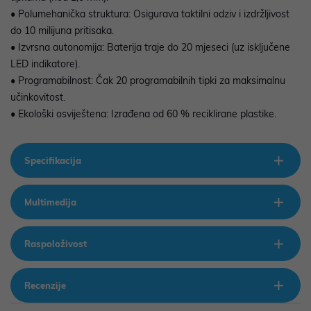
• Polumehanička struktura: Osigurava taktilni odziv i izdržljivost
do 10 milijuna pritisaka.
• Izvrsna autonomija: Baterija traje do 20 mjeseci (uz isključene
LED indikatore).
• Programabilnost: Čak 20 programabilnih tipki za maksimalnu
učinkovitost.
• Ekološki osviještena: Izrađena od 60 % reciklirane plastike.
Specifikacija
Multimedija
Raspoloživost
Recenzije