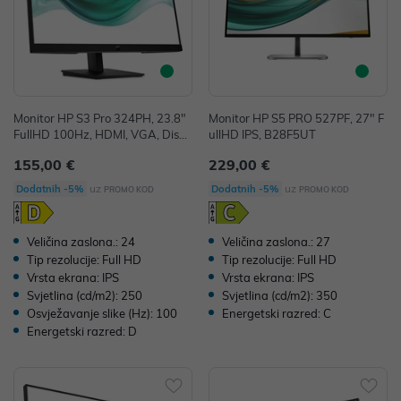
Monitor HP S3 Pro 324PH, 23.8"
Monitor HP S5 PRO 527PF, 27" F
FullHD 100Hz, HDMI, VGA, Displ
ullHD IPS, B28F5UT
ayPort, Speakers
155,00 €
229,00 €
uz
uz
Dodatnih -5%
Dodatnih -5%
PROMO KOD
PROMO KOD
Veličina zaslona.: 24
Veličina zaslona.: 27
Tip rezolucije: Full HD
Tip rezolucije: Full HD
Vrsta ekrana: IPS
Vrsta ekrana: IPS
Svjetlina (cd/m2): 250
Svjetlina (cd/m2): 350
Osvježavanje slike (Hz): 100
Energetski razred: C
Energetski razred: D