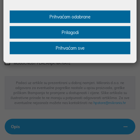
najam za pravne osobe od 12 do 36 mj. već od
0,53 €
Vidi detalje
Pošalji upit
Prihvaćam odabrane
Prilagodi
JAMSTVO 24 MJ.
SIGURNA KUPOVINA
Prihvaćam sve
BESPLATNA DOSTAVA ZA NARUDŽBE IZNAD 66,36€
MOGUĆNOST PLAĆANJA NA RATE
Podaci uz artikle su prezentirani u dobroj namjeri. Mikronis d.o.o. ne
odgovara za eventualne pogreške nastale u opisu proizvoda, greške
prilikom štampanja te promjene u dostupnosti i cijene. Slike artikala su
ilustrativne prirode te ne moraju u potpunosti odgovarati artiklima. Za sve
eventualne nejasnoće možete nas kontaktirati na
hpstore@mikronis.hr
Opis