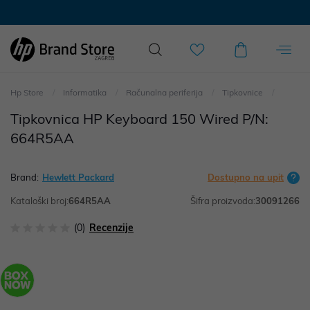
Hp Store
Informatika
Računalna periferija
Tipkovnice
Tipkovnica HP Keyboard 150 Wired P/N:
664R5AA
Brand:
Hewlett Packard
Dostupno na upit
Kataloški broj:
664R5AA
Šifra proizvoda:
30091266
(0)
Recenzije