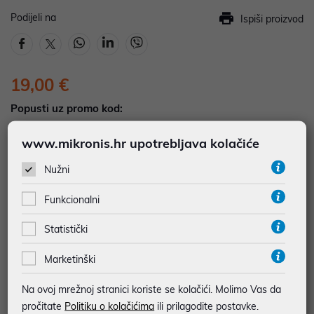
Podijeli na
Ispiši proizvod
19,00 €
Popusti uz promo kod:
5%
Popust za jednokratno plaćanje (Kartice, KEKS
www.mikronis.hr upotrebljava kolačiće
pay, Virman, Gotovina, Crypto) uz promo kod
"POPUST" , popusti se međusobno ne zbrajaju
Nužni
Funkcionalni
DOSTUPNOST NA UPIT
Pošaljite upit na
web-prodaja@mikronis.hr
Statistički
Marketinški
Dodaj u favorite
Na ovoj mrežnoj stranici koriste se kolačići. Molimo Vas da
pročitate
Politiku o kolačićima
ili prilagodite postavke.