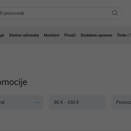
pi
Stolna računala
Monitori
Pisači
Dodatna oprema
Tinte i 
omocije
nd
80 € - 150 €
Proizv