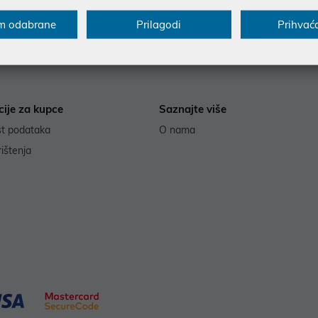
 cijena u prethodnih 30 dana
232,50 €
*najniža cijena u prethodnih 30 dana
198,9
m odabrane
Prilagodi
Prihvać
cije za kupce
Saznajte više
st podataka
O nama
rištenja