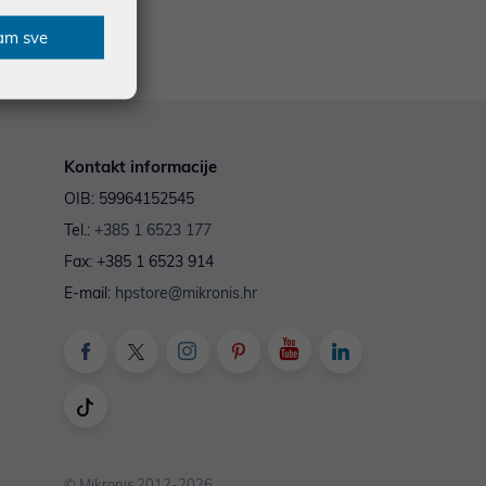
5 €
am sve
Kontakt informacije
OIB: 59964152545
Tel.:
+385 1 6523 177
Fax: +385 1 6523 914
E-mail:
hpstore@mikronis.hr
© Mikronis 2012-2026