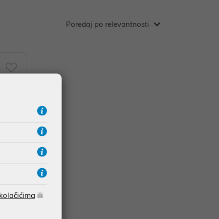
Poredaj po relevantnosti
lack 2-
 CC530A
 kolačićima
ili