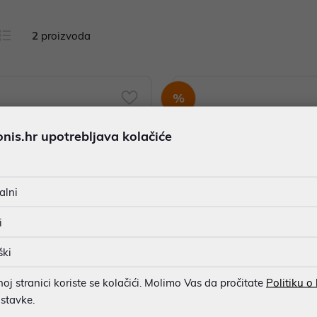
2
proizvoda
%
is.hr upotrebljava kolačiće
alni
i
ški
 HP W2122A Black No.212A origi
Toner HP Color LaserJet 304A B
pack (ČIŠĆENJE ZALIHA) P/N:
j stranici koriste se kolačići. Molimo Vas da pročitate
Politiku o
D
ostavke.
00 €
83,55 €