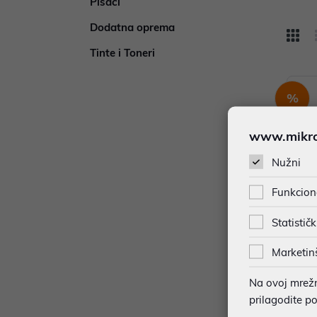
Pisači
Dodatna oprema
Tinte i Toneri
%
www.mikron
Nužni
Funkcion
Statističk
Marketin
Toner
nal
Na ovoj mrežno
prilagodite p
141,