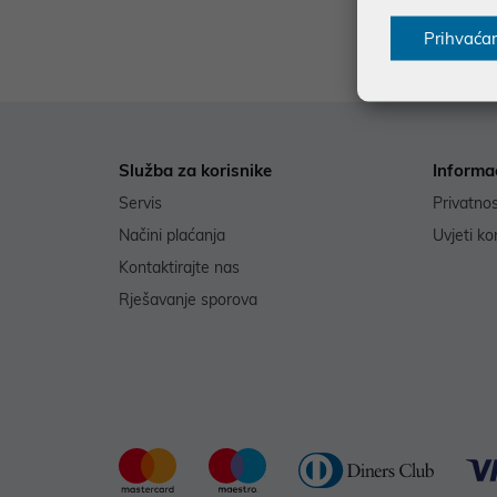
*najniža
Prihvaća
Služba za korisnike
Informa
Servis
Privatno
Načini plaćanja
Uvjeti ko
Kontaktirajte nas
Rješavanje sporova