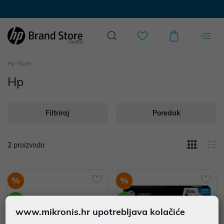
Hp Store
Hp
Filtriraj
Poredak
2
proizvoda
%
%
www.mikronis.hr upotrebljava kolačiće