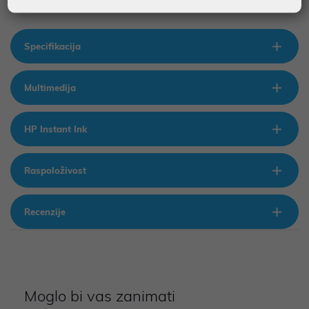
• Podržani printeri: HP OfficeJet Pro 8100 series
Specifikacija
Multimedija
HP Instant Ink
Raspoloživost
Recenzije
Moglo bi vas zanimati