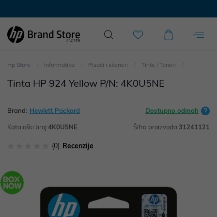
Hp Store
Informatika
Pisači i skeneri
Tinte i Toneri
Tinta HP 924 Yellow P/N: 4K0U5NE
Brand:
Hewlett Packard
Dostupno odmah
Kataloški broj:
4K0U5NE
Šifra proizvoda:
31241121
(0)
Recenzije