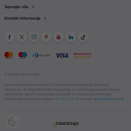
Saznajte više
Kontakt informacije
© Mikronis 2012-2026
Sve navedene cijene sadrže PDV. Pokušavamo osigurati što preciznije
informacije, ali zbog tehnoloških ograničenja ne možemo garantirati potpunu
točnost slika, opisa ili dostupnosti proizvoda. Za najažurnije informacije
kontaktirajte nas putem telefona:
01 6523 177
ili e-maila:
hpstore@mikronis.hr
.