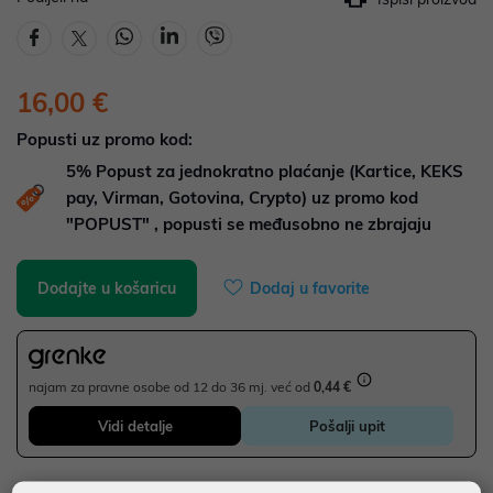
16,00 €
Popusti uz promo kod:
5%
Popust za jednokratno plaćanje (Kartice, KEKS
pay, Virman, Gotovina, Crypto) uz promo kod
"POPUST" , popusti se međusobno ne zbrajaju
Dodajte u košaricu
Dodaj u favorite
najam za pravne osobe od 12 do 36 mj. već od
0,44 €
Vidi detalje
Pošalji upit