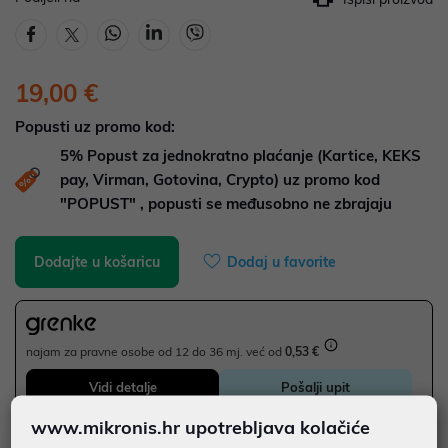
19,00 €
Popusti uz promo kod:
5%
Popust za jednokratno plaćanje (Kartice, KEKS
pay, Virman, Gotovina, Crypto) uz promo kod
"POPUST" , popusti se međusobno ne zbrajaju
Dodajte u košaricu
Dodaj u favorite
najam za pravne osobe od 12 do 36 mj. već od
0,53 €
Vidi detalje
Pošalji upit
www.mikronis.hr upotrebljava kolačiće