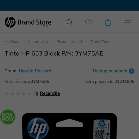
Hp Store
Informatika
Pisači i skeneri
Tinte i Toneri
Tinta HP 653 Black P/N: 3YM75AE
Brand:
Hewlett Packard
Dostupno odmah
Kataloški broj:
3YM75AE
Šifra proizvoda:
31241005
(0)
Recenzije