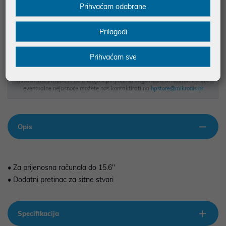
Prihvaćam odabrane
BESPLATNA DOSTAVA ZA NARUDŽBE IZNAD 66,36€
MOGUĆNOST PLAĆANJA NA RATE
Prilagodi
Prihvaćam sve
Podaci uz artikle su prezentirani u dobroj namjeri. Mikronis d.o.o. ne
odgovara za eventualne pogreške nastale u opisu proizvoda, greške
prilikom štampanja te promjene u dostupnosti i cijene. Slike artikala su
ilustrativne prirode te ne moraju u potpunosti odgovarati artiklima. Za sve
eventualne nejasnoće možete nas kontaktirati na
hpstore@mikronis.hr
Opis
• Za prijenosna računala do 15.6"
• Dodatni pretinac za sitne stvari
Specifikacija