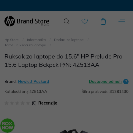
Hp Store
Informatika
Dodaci za laptope
Torbe i ruksaci za laptope
Ruksak za laptope do 15.6" HP Prelude Pro
15.6 Laptop Bckpck P/N: 4Z513AA
Brand:
Hewlett Packard
Dostupno odmah
Kataloški broj:
4Z513AA
Šifra proizvoda:
31281430
(0)
Recenzije