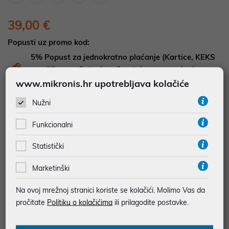
39,00 €
Popusti uz promo kod:
5%
Popust za jednokratno plaćanje (Kartice, KEKS
pay, Virman, Gotovina, Crypto) uz promo kod
"POPUST" , popusti se međusobno ne zbrajaju
www.mikronis.hr upotrebljava kolačiće
Nužni
Dodajte u košaricu
Dodaj u favorite
Funkcionalni
Statistički
najam za pravne osobe od 12 do 36 mj. već od
1,08 €
Marketinški
Vidi detalje
Pošalji upit
Na ovoj mrežnoj stranici koriste se kolačići. Molimo Vas da
pročitate
Politiku o kolačićima
ili prilagodite postavke.
JAMSTVO 12 MJ.
SIGURNA KUPOVINA