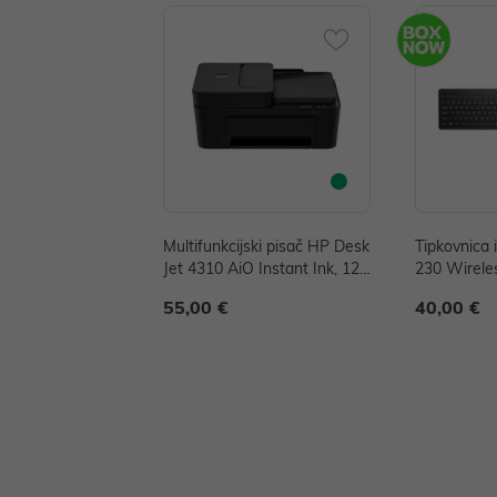
Multifunkcijski pisač HP Desk
Tipkovnica 
Jet 4310 AiO Instant Ink, 120
230 Wirele
0 x 1200 dpi, 8.5 str/min, US
š Combo cr
55,00 €
40,00 €
B, WiFi, A24HPB