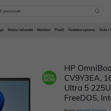
pi
Stolna računala
Monitori
Pisači
Dodatna oprema
Tinte i 
HP OmniBook
CV9Y3EA, 16
Ultra 5 225U
FreeDOS, Int
Brand:
Hewlett Packard