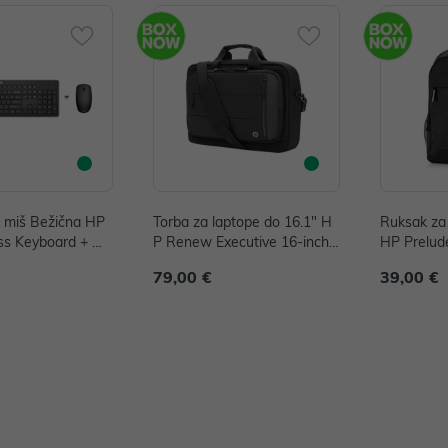
i miš Bežična HP
Torba za laptope do 16.1" H
Ruksak za 
ss Keyboard + mi
P Renew Executive 16-inch
HP Prelud
na P/N: 18H24AA
Laptop Bag P/N: 6B8Y2AA
N: 1X644
79,00 €
39,00 €