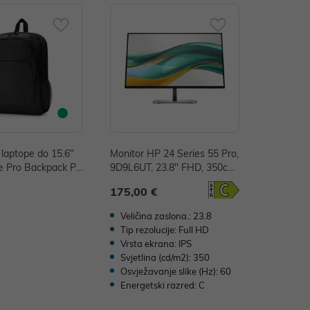
laptope do 15.6"
Monitor HP 24 Series 55 Pro,
e Pro Backpack P/
9D9L6UT, 23.8" FHD, 350cd/
AA
m2, HDMI 1.4, DP
175,00 €
Veličina zaslona.: 23.8
Tip rezolucije: Full HD
Vrsta ekrana: IPS
Svjetlina (cd/m2): 350
Osvježavanje slike (Hz): 60
Energetski razred: C