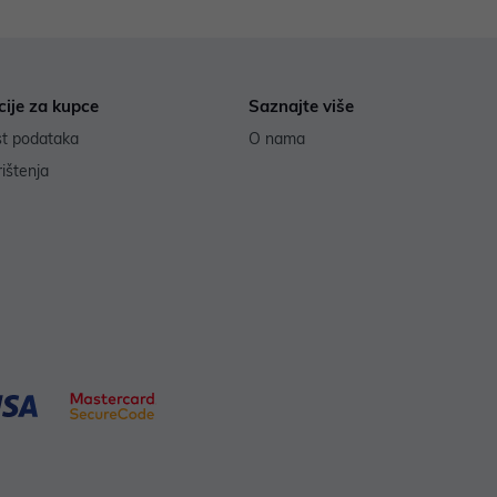
cije za kupce
Saznajte više
st podataka
O nama
rištenja