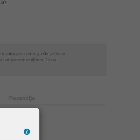
RATE
 u opisu proizvoda, greške prilikom
sti odgovarati artiklima. Za sve
Recenzije
es, 14 threads)