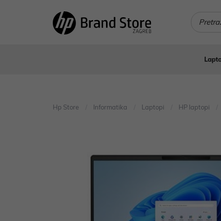
Lapto
Hp Store
Informatika
Laptopi
HP laptopi