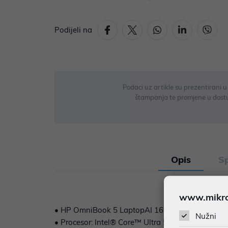
Podijeli na
Podaci uz artikle su prezentirani 
štampanja te promjene u dostupn
Opis
Sp
www.mikron
• HP OmniBook 5 LaptopAI 16-af1015nm, FreeDOS 3
Nužni
• Procesor: Intel® Core™ Ultra 5 225U (up to 4.8