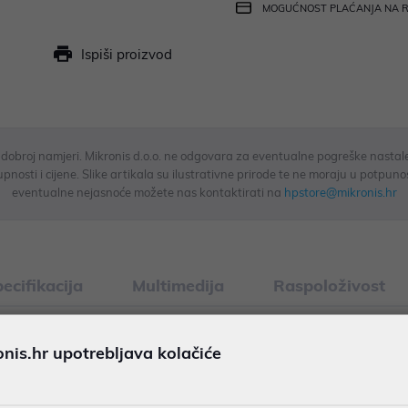
MOGUĆNOST PLAĆANJA NA 
Ispiši proizvod
u dobroj namjeri. Mikronis d.o.o. ne odgovara za eventualne pogreške nastale
osti i cijene. Slike artikala su ilustrativne prirode te ne moraju u potpuno
eventualne nejasnoće možete nas kontaktirati na
hpstore@mikronis.hr
ecifikacija
Multimedija
Raspoloživost
is.hr upotrebljava kolačiće
.0, 16", Intel® Core™ Ultra 5, GB 1TB SSD, 2K, Glacier silver
 GHz with Intel® Turbo Boost Technology, 12 MB L3 cache, 12 cor