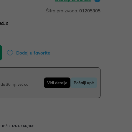
Šifra proizvoda:
01205305
zije
Dodaj u favorite
Vidi detalje
Pošalji upit
do 36 mj. već od
UDŽBE IZNAD 66,36€