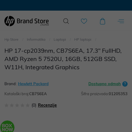
Hp Store
Informatika
Laptopi
HP laptopi
HP 17-cp2039nm, CB7S6EA, 17.3" FullHD,
AMD Ryzen 5 7520U, 16GB, 512GB SSD,
W11H, Integrated Graphics
Brand:
Hewlett Packard
Dostupno odmah
Kataloški broj:
CB7S6EA
Šifra proizvoda:
01205353
(0)
Recenzije