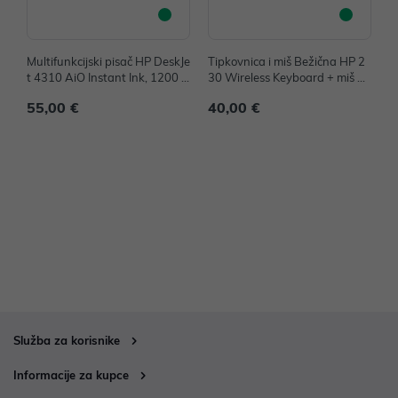
Multifunkcijski pisač HP DeskJe
Tipkovnica i miš Bežična HP 2
T
t 4310 AiO Instant Ink, 1200 x
30 Wireless Keyboard + miš Co
R
1200 dpi, 8.5 str/min, USB, Wi
mbo crna P/N: 18H24AA
o
55,00 €
40,00 €
7
Fi, A24HPB
Služba za korisnike
Informacije za kupce