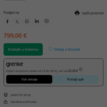
Podijeli na
Ispiši proizvod
799,00 €
Dodajte u košaricu
Dodaj u favorite
najam za pravne osobe od 12 do 36 mj. već od
22,19 €
Vidi detalje
Pošalji upit
JAMSTVO 36 MJ.
SIGURNA KUPOVINA