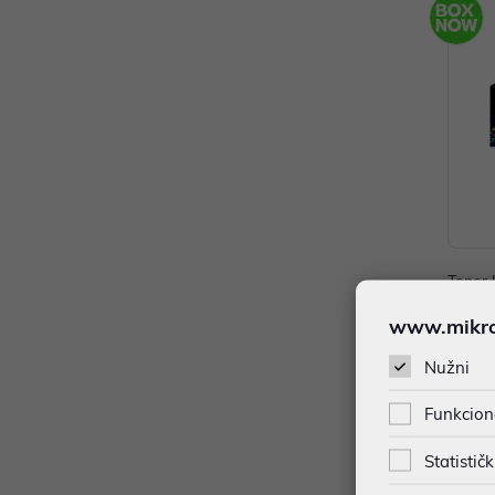
Toner 
P/N: 
www.mikron
105,
Nužni
Dodat
Funkcion
Statističk