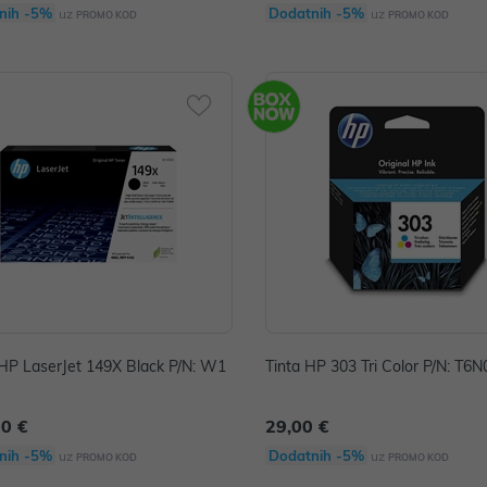
nih -5%
Dodatnih -5%
uz
uz
PROMO KOD
PROMO KOD
HP LaserJet 149X Black P/N: W1
Tinta HP 303 Tri Color P/N: T6
00 €
29,00 €
nih -5%
Dodatnih -5%
uz
uz
PROMO KOD
PROMO KOD