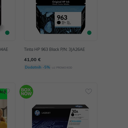
L84AE
Tinta HP 963 Black P/N: 3JA26AE
41,00 €
Dodatnih -5%
uz
PROMO KOD