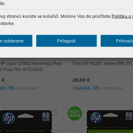
ški
j stranici koriste se kolačići. Molimo Vas da pročitate
Politiku o
ostavke.
m odabrane
Prilagodi
Prihvać
 HP Laser 103AD Neverstop Relo
Tinta HP 912XL Yellow P/N: 3
t 2-Pack P/N: W1103AD
 €
26,00 €
nih -5%
Dodatnih -5%
uz
uz
PROMO KOD
PROMO KOD