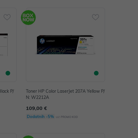
lack P/
Toner HP Color LaserJet 207A Yellow P/
N: W2212A
109,00 €
Dodatnih -5%
uz
PROMO KOD