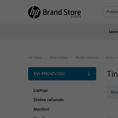
Lapto
Hp Store
Informatika
Pisači i skeneri
Tinte i 
Tin
SVI PROIZVODI
Laptopi
Bra
Stolna računala
Monitori