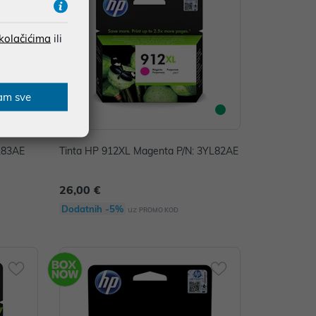
 kolačićima
ili
am sve
YL83AE
Tinta HP 912XL Magenta P/N: 3YL82AE
26,00 €
Dodatnih -5%
uz
PROMO KOD