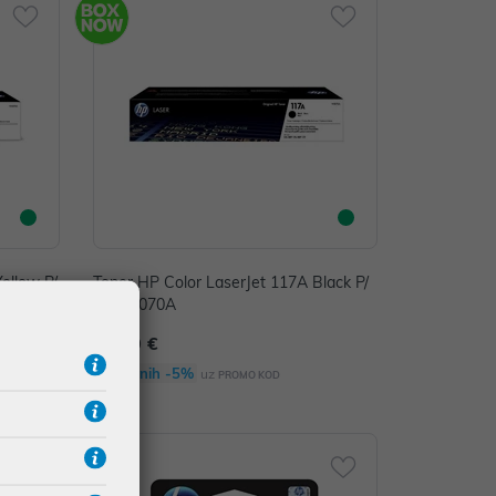
ellow P/
Toner HP Color LaserJet 117A Black P/
N: W2070A
64,00 €
Dodatnih -5%
uz
PROMO KOD