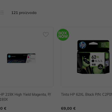
121
proizvoda
HP 219X High Yield Magenta, P/
Tinta HP 62XL Black P/N: C2P
193X
00 €
69,00 €