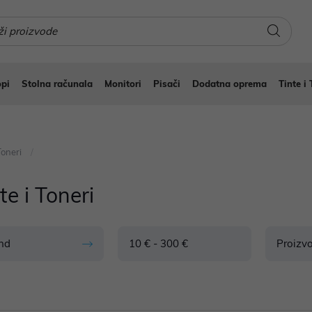
pi
Stolna računala
Monitori
Pisači
Dodatna oprema
Tinte i 
Toneri
te i Toneri
nd
10 € - 300 €
Proizv