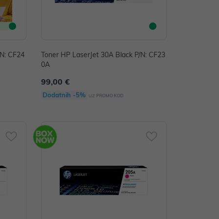
/N: CF24
Toner HP LaserJet 30A Black P/N: CF23
0A
99,00 €
Dodatnih -5%
uz
PROMO KOD