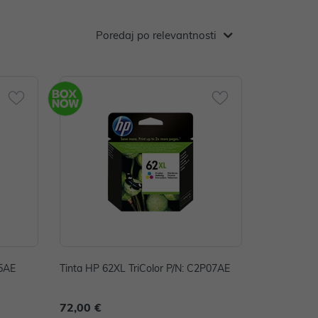
Poredaj po relevantnosti
05AE
Tinta HP 62XL TriColor P/N: C2P07AE
72,00 €