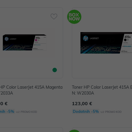
HP Color LaserJet 415A Magenta
Toner HP Color LaserJet 415A B
W2033A
N: W2030A
00 €
123,00 €
nih -5%
Dodatnih -5%
uz
uz
PROMO KOD
PROMO KOD