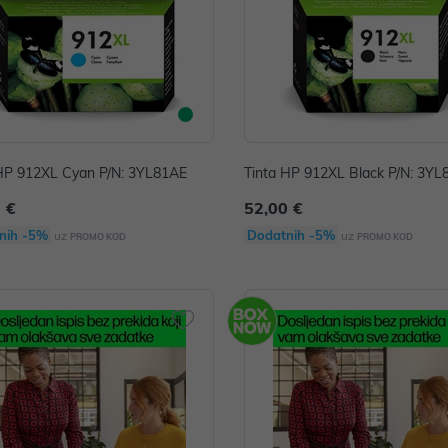
 HP 912XL Cyan P/N: 3YL81AE
Tinta HP 912XL Black P/N: 3Y
 €
52,00 €
nih -5%
Dodatnih -5%
uz
uz
PROMO KOD
PROMO KOD