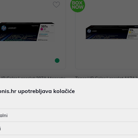
HP Color LaserJet 207A Magenta
Toner HP Color LaserJet 117A Y
W2213A
N: W2072A
is.hr upotrebljava kolačiće
00 €
69,00 €
nih -5%
Dodatnih -5%
uz
uz
PROMO KOD
PROMO KOD
alni
i