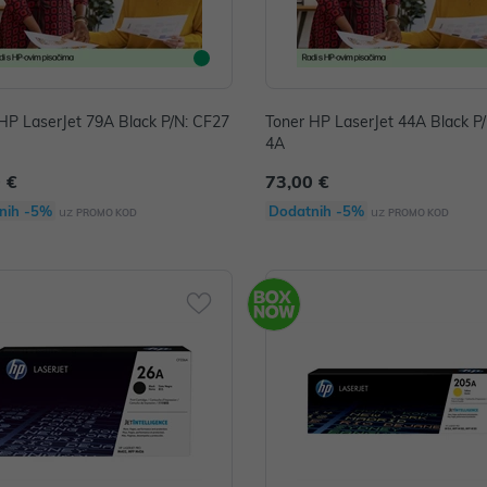
HP LaserJet 79A Black P/N: CF27
Toner HP LaserJet 44A Black P
4A
 €
73,00 €
nih -5%
Dodatnih -5%
uz
uz
PROMO KOD
PROMO KOD