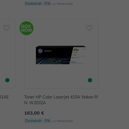
Dodatnih -5%
uz
PROMO KOD
N01AE
Toner HP Color LaserJet 415A Yellow P/
N: W2032A
163,00 €
Dodatnih -5%
uz
PROMO KOD