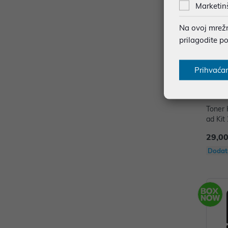
Marketin
Na ovoj mrežno
prilagodite p
Prihvaća
Toner
ad Ki
29,00
Dodat