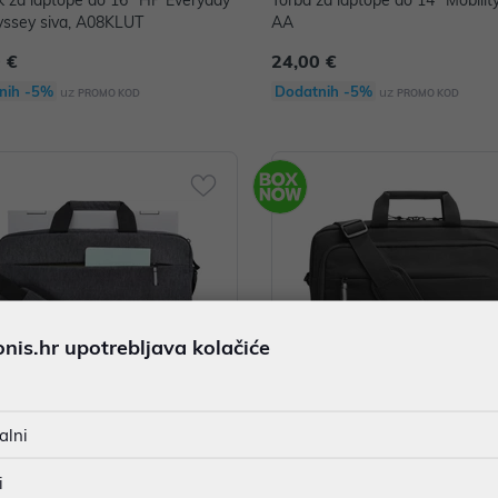
 laptope do 16" HP Everyday
Torba za laptope do 14" Mobilit
ssey siva, A08KLUT
AA
 €
24,00 €
nih -5%
Dodatnih -5%
uz
uz
PROMO KOD
PROMO KOD
is.hr upotrebljava kolačiće
alni
laptope do 15.6" HP Prelude P/
Torba za laptope do 15.6" HP Prof 15.6
514AA
Laptop Bag P/N: 500S7AA
i