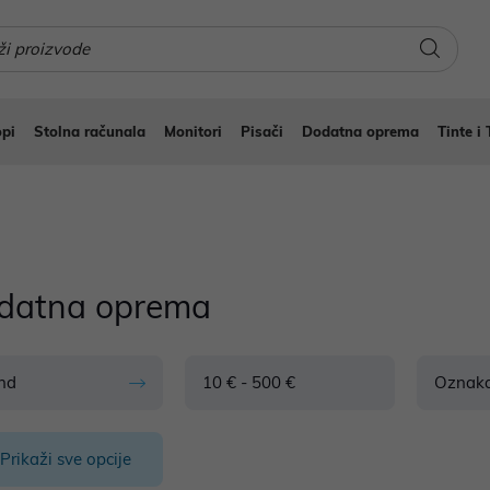
pi
Stolna računala
Monitori
Pisači
Dodatna oprema
Tinte i 
datna oprema
nd
10 € - 500 €
Oznak
Prikaži sve opcije