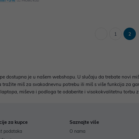
nih -5%
uz
PROMO KOD
1
2
dostupna je u našem webshopu. U slučaju da trebate novi miš, pu
tražite miš za svakodnevnu potrebu ili miš s više funkcija za ga
g laptopa, miševa i podloga te odaberite i visokokvalitetnu torb
cije za kupce
Saznajte više
st podataka
O nama