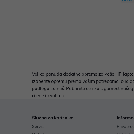
Dodat
Velika ponuda dodatne opreme za vaše HP laptope 
izaberite opremu prema vašim potrebama, bilo da 
podloga za miš. Pobrinite se i za sigurnost vaše
cijene i kvalitete.
Služba za korisnike
Informa
Servis
Privatno