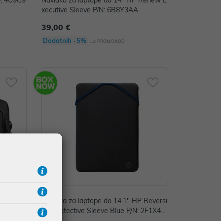
y, 4U9G9
Navlaka za laptope do 14" HP Renew E
xecutive Sleeve P/N: 6B8Y3AA
39,00 €
Dodatnih -5%
uz
PROMO KOD
Navlaka za laptope do 14.1" HP Reversi
ble Protective Sleeve Blue P/N: 2F1X4A
A