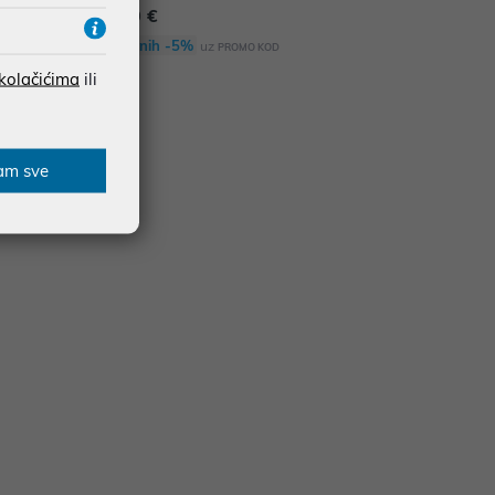
17,00 €
Dodatnih -5%
uz
PROMO KOD
 kolačićima
ili
am sve