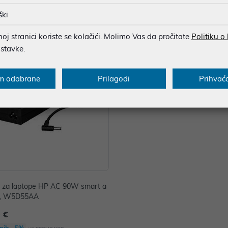
 €
37,00 €
ški
nih -5%
Dodatnih -5%
uz
uz
PROMO KOD
PROMO KOD
j stranici koriste se kolačići. Molimo Vas da pročitate
Politiku o
ostavke.
m odabrane
Prilagodi
Prihvać
č za laptope HP AC 90W smart a
r, W5D55AA
 €