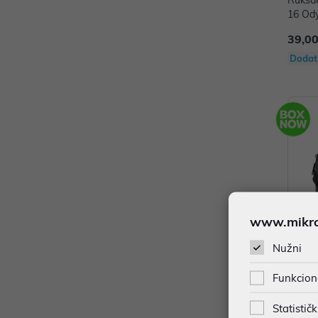
Ruksak za
16 Ody
39,00
Dodat
www.mikron
Nužni
Funkcion
Torba za 
N: 4Z
Statističk