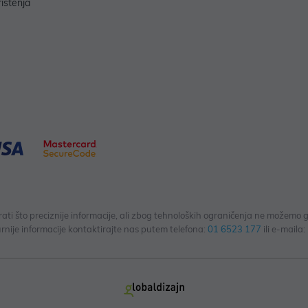
rištenja
 što preciznije informacije, ali zbog tehnoloških ograničenja ne možemo gar
rnije informacije kontaktirajte nas putem telefona:
01 6523 177
ili e-maila: