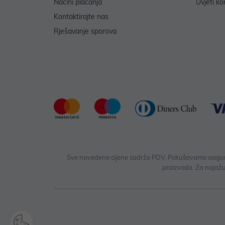
Načini plaćanja
Uvjeti ko
Kontaktirajte nas
Rješavanje sporova
Sve navedene cijene sadrže PDV. Pokušavamo osigurati
proizvoda. Za najažu