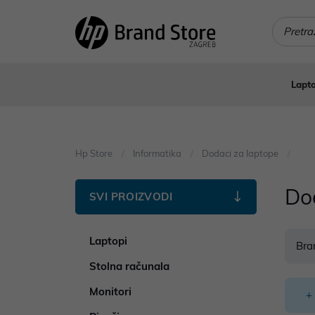
Lapto
Hp Store
Informatika
Dodaci za laptope
Do
SVI PROIZVODI
Laptopi
Bra
Stolna računala
Monitori
+ 