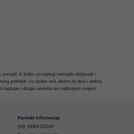
njač, ili torbu za laptop nemojte oklijevati i
ming potrebe. Uz dobar miš, dobro će doći i dobra
u za laptope i drugu opremu po najboljem omjeru
Kontakt informacije
OIB: 59964152545