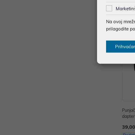
29,00
Marketin
Dodat
Na ovoj mrežno
prilagodite p
Prihvaća
Punja
dapte
39,00